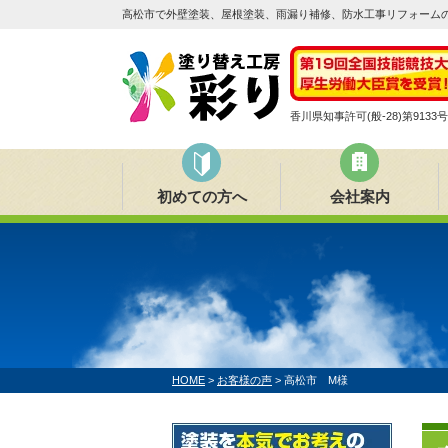
高松市で外壁塗装、屋根塗装、雨漏り補修、防水工事リフォームの
香川県知事許可(般-28)第9133号
初めての方へ
会社案内
HOME
>
お客様の声
>
高松市 M様