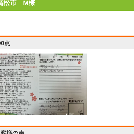
高松市 M様
00点
お客様の声