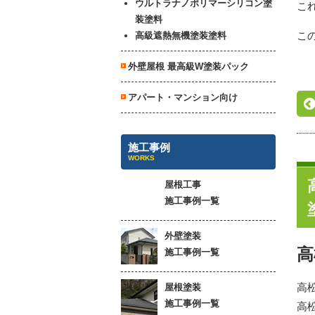
ウルトラナノポリマーシリコン塗
こ
装塗料
こ
高級遮熱無機塗装塗料
外壁屋根 最高級W塗装パック
アパート・マンション向け
施工事例
WORKS
屋根工事
施工事例一覧
外壁塗装
高
施工事例一覧
高
屋根塗装
施工事例一覧
高