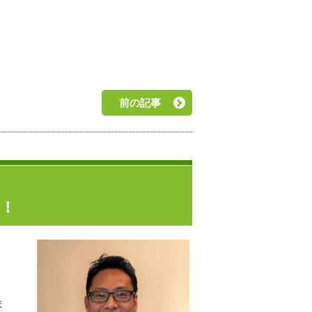
。
前の記事
そ！
ま