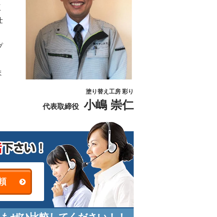
く
仕
プ
ま
塗り替え工房 彩り
小嶋 崇仁
代表取締役
頼