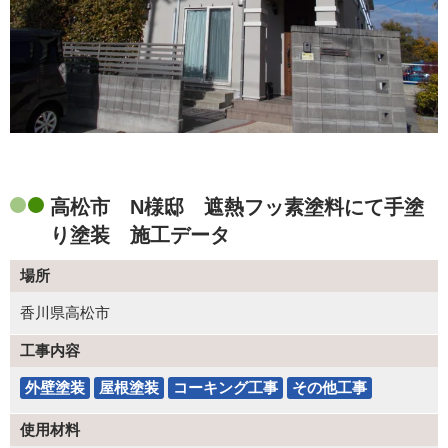
高松市 N様邸 遮熱フッ素塗料にて手塗
り塗装 施工データ
場所
香川県高松市
工事内容
外壁塗装
屋根塗装
コーキング工事
その他工事
使用材料