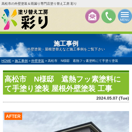
高松市の外壁塗装＆雨漏り専門店塗り替え工房 彩り
MENU
施工事例
外壁塗装・屋根塗替えなど施工事例をご覧下さい
HOME
>
施工事例
>
外壁塗装
>
高松市 N様邸 遮熱フッ素塗料にて手塗り塗装
高松市 N様邸 遮熱フッ素塗料に
て手塗り塗装 屋根外壁塗装 工事
2024.05.07 (Tue)
AFTER