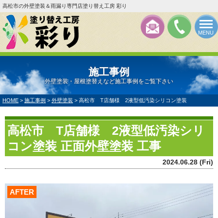
高松市の外壁塗装＆雨漏り専門店塗り替え工房 彩り
MENU
施工事例
外壁塗装・屋根塗替えなど施工事例をご覧下さい
HOME
>
施工事例
>
外壁塗装
>
高松市 T店舗様 2液型低汚染シリコン塗装
高松市 T店舗様 2液型低汚染シリ
コン塗装 正面外壁塗装 工事
2024.06.28 (Fri)
AFTER