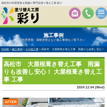
高松市の外壁塗装＆雨漏り専門店塗り替え工房 彩り
MENU
施工事例
外壁塗装・屋根塗替えなど施工事例をご覧下さい
HOME
>
施工事例
>
その他工事
>
高松市 大屋根葺き替え工事 雨漏りも改善し安心！
高松市 大屋根葺き替え工事 雨漏
りも改善し安心！ 大屋根葺き替え工
事 工事
2024.12.04 (Wed)
AFTER