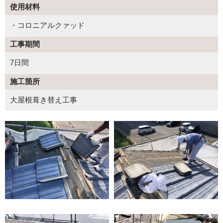
使用材料
・コロニアルクァッド
工事期間
7日間
施工箇所
大屋根葺き替え工事