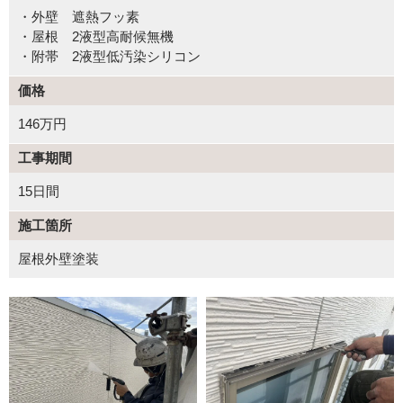
・外壁 遮熱フッ素
・屋根 2液型高耐候無機
・附帯 2液型低汚染シリコン
価格
146万円
工事期間
15日間
施工箇所
屋根外壁塗装