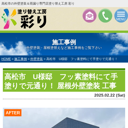
高松市の外壁塗装＆雨漏り専門店塗り替え工房 彩り
MENU
施工事例
外壁塗装・屋根塗替えなど施工事例をご覧下さい
HOME
>
施工事例
>
外壁塗装
>
高松市 U様邸 フッ素塗料にて手塗りで元通り！
高松市 U様邸 フッ素塗料にて手
塗りで元通り！ 屋根外壁塗装 工事
2025.02.22 (Sat)
AFTER