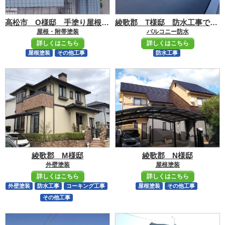
高松市 O様邸 手塗り屋根塗装で安心元通り！
綾歌郡 T様邸 防水工事で雨漏りも改善して安心
屋根・附帯塗装
バルコニー防水
詳しくはこちら
詳しくはこちら
屋根塗装
その他工事
防水工事
綾歌郡 M様邸
綾歌郡 N様邸
外壁塗装
屋根塗装
詳しくはこちら
詳しくはこちら
外壁塗装
防水工事
コーキング工事
屋根塗装
その他工事
その他工事