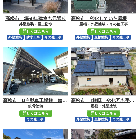
高松市 築50年建物も元通り
高松市 劣化していた屋根、外壁スレートも元通り
外壁塗装・屋上防水
屋根・外壁塗装・その他工事
詳しくはこちら
詳しくはこちら
外壁塗装
防水工事
その他工事
外壁塗装
屋根塗装
その他工事
高松市 U自動車工場様 錆びた鉄骨も元通り
高松市 T様邸 劣化瓦も手塗りで元通り
鉄骨塗装
屋根・外壁塗装
詳しくはこちら
詳しくはこちら
その他工事
外壁塗装
屋根塗装
その他工事