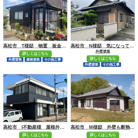
高松市 T様邸 物置 板金屋根と板張りの外壁塗装
高松市 N様邸 気になっていた外壁も元通り
外壁塗装
詳しくはこちら
詳しくはこちら
外壁塗装
屋根塗装
その他工事
外壁塗装
その他工事
高松市 I不動産様 屋根外壁も手塗りで元通り
高松市 M様邸 外壁も断熱・遮熱塗料にて塗装
詳しくはこちら
詳しくはこちら