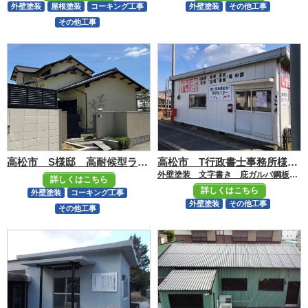
外壁塗装
屋根塗装
コーキング工事
外壁塗装
その他工事
その他工事
高松市 S様邸 高耐候型ラジカルシリコン厚膜仕上げで長持ち塗装
高松市 T行政書士事務所様 錆びた外壁も元通り
外壁塗装 文字書き 庇ガルバ鋼板上張り補修
詳しくはこちら
詳しくはこちら
外壁塗装
コーキング工事
外壁塗装
その他工事
その他工事