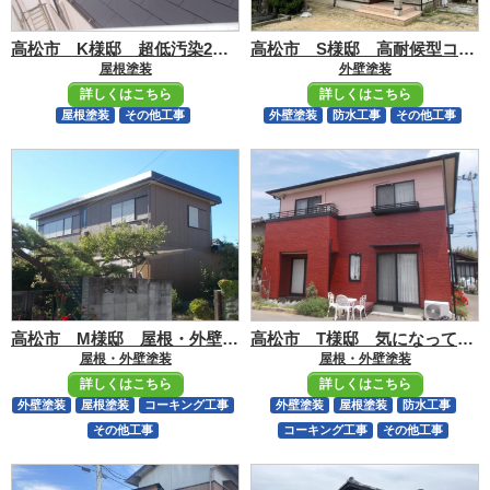
高松市 K様邸 超低汚染2液型無機塗料仕上げ
高松市 S様邸 高耐候型コーキング打替え 低汚染型意匠塗材シリコン仕上げ
屋根塗装
外壁塗装
詳しくはこちら
詳しくはこちら
屋根塗装
その他工事
外壁塗装
防水工事
その他工事
高松市 M様邸 屋根・外壁ともに超高耐候型無機塗料にて塗装
高松市 T様邸 気になっていた屋根も元通り
屋根・外壁塗装
屋根・外壁塗装
詳しくはこちら
詳しくはこちら
外壁塗装
屋根塗装
コーキング工事
外壁塗装
屋根塗装
防水工事
その他工事
コーキング工事
その他工事