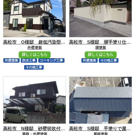
高松市 O様邸 超低汚染型フッ素仕上げ
高松市 S様邸 塀手塗り仕上げ
外壁塗装
塀塗装
詳しくはこちら
詳しくはこちら
外壁塗装
防水工事
コーキング工事
外壁塗装
その他工事
その他工事
高松市 N様邸 砂壁状吹付仕上げ塗装
高松市 S様邸 手塗りで屋根塗装
屋根・外壁塗装
屋根塗装