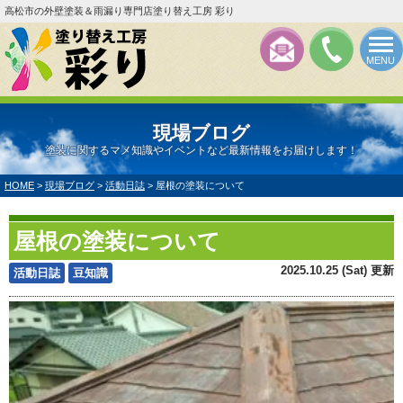
高松市の外壁塗装＆雨漏り専門店塗り替え工房 彩り
MENU
現場ブログ
塗装に関するマメ知識やイベントなど最新情報をお届けします！
HOME
>
現場ブログ
>
活動日誌
>
屋根の塗装について
屋根の塗装について
2025.10.25 (Sat) 更新
活動日誌
豆知識