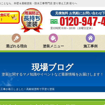
ことなら、外壁＆屋根塗装・防水工事専門店 塗り替え工房 彩りへ
見積無料 お気軽にお問い合わせ
0120-947-
受付時間 8:00～18:00
（水曜日定休）
選ばれる理由
塗装メニュー
施工事例
現場ブログ
塗装に関するマメ知識やイベントなど最新情報をお届けします！
装工事が着工しました！高耐候塗料で手塗り塗装