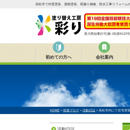
高松市で外壁塗装、屋根塗装、雨漏り補修、防水工事リフォームの
香川県知事許可(般-28)第9133号
初めての方へ
会社案内
HOME
>
現場ブログ
>
活動日誌
>
高松市内にて住宅塗
活動日誌