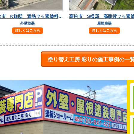
高松市 K様邸 遮熱フッ素塗料で長持ち安心！
外壁塗装
屋根塗装
詳しくはこちら
詳しくはこちら
塗り替え工房 彩りの施工事例の一
！しっかりと手塗りで元通り！
させるポイントも解説
置するリスクと対策を解説
！フッ素塗料で長持ち安心！しっかりと手塗りで元通り！