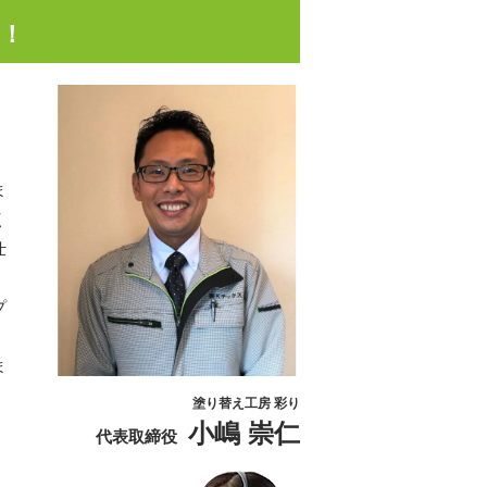
そ！
ま
く
仕
プ
ま
塗り替え工房 彩り
小嶋 崇仁
代表取締役