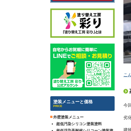
こ
塗装メニューと価格
今
PRICE
劣
外壁塗装メニュー
超低汚染シリコン塗装塗料
建
超低汚染高耐候シリコーン塗装塗