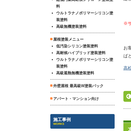
料
ウルトラナノポリマーシリコン塗
装塗料
※
高級無機塗装塗料
屋根塗装メニュー
低汚染シリコン塗装塗料
お
高耐候ハイブリッド塗装塗料
ば
ウルトラナノポリマーシリコン塗
装塗料
高
高級遮熱無機塗装塗料
外壁屋根 最高級W塗装パック
アパート・マンション向け
施工事例
WORKS