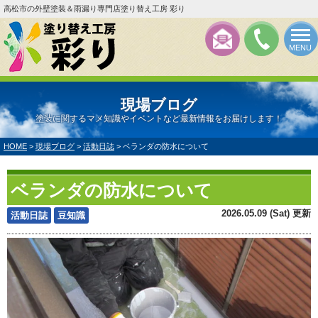
高松市の外壁塗装＆雨漏り専門店塗り替え工房 彩り
MENU
現場ブログ
塗装に関するマメ知識やイベントなど最新情報をお届けします！
HOME
>
現場ブログ
>
活動日誌
>
ベランダの防水について
ベランダの防水について
2026.05.09 (Sat) 更新
活動日誌
豆知識