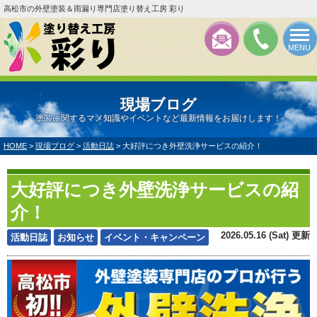
高松市の外壁塗装＆雨漏り専門店塗り替え工房 彩り
MENU
現場ブログ
塗装に関するマメ知識やイベントなど最新情報をお届けします！
HOME
>
現場ブログ
>
活動日誌
>
大好評につき外壁洗浄サービスの紹介！
大好評につき外壁洗浄サービスの紹
介！
2026.05.16 (Sat) 更新
活動日誌
お知らせ
イベント・キャンペーン