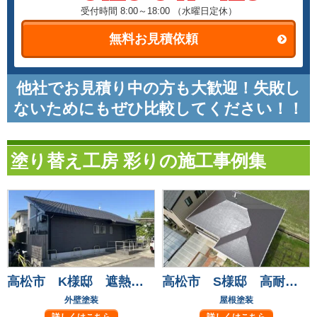
受付時間 8:00～18:00
（水曜日定休）
無料お見積依頼
他社でお見積り中の方も大歓迎！失敗し
ないためにもぜひ比較してください！！
塗り替え工房 彩りの施工事例集
高松市 K様邸 遮熱フッ素塗料で長持ち安心！
高松市 S様邸 高耐候フッ素塗料で屋根塗装！
外壁塗装
屋根塗装