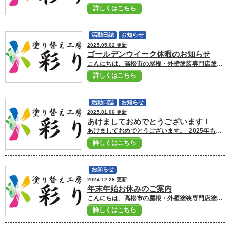
詳しくはこちら
活動日誌
お知らせ
2025.05.02 更新
ゴールデンウイーク休暇のお知らせ
こんにちは、高松市の屋根・外壁塗装専門店塗り替え工房彩りです。 ゴールデンウイーク休暇のご案内です。 5月3日～5月6日までお休みを頂きます。 5月7日からの営業となりますので宜しくお願いいたします。 またメールでのお問い合わせは年中無休で受付しておりますので、お気軽にお問い合わせください。 (対応は5月7日営業開始日より順に対応致します。) お家のことでどんな些細なことでも何か気になることがありましたら 高松市の屋根・外壁塗装専門店彩りへ ご相談ください！！ 高松市の屋根・外壁塗装専門店塗り替え工房彩りへ ご相談ください！！ ■高松市の外壁塗装ショールームはこちら ■外壁塗装・屋根塗装のお見積もり依頼はこちら ■ドローン診断で屋根・外壁の劣化状況をチェック ■外壁塗装・屋根塗装プランはこちら
詳しくはこちら
活動日誌
お知らせ
2025.01.06 更新
あけましておめでとうございます！
あけましておめでとうございます。 2025年もより顧客満足を高め、地域に貢献できる企業を目指してまいります。 本年もどうぞよろしくお願い申し上げます！ 1月6日より通常営業しておりますので お家のことでどんな些細なことでも何か気になることがありましたら 高松市の屋根・外壁塗装専門店 彩りへ ご相談ください！！ ■高松市の外壁塗装ショールームはこちら ■外壁塗装・屋根塗装のお見積もり依頼はこちら ■ドローン診断で屋根・外壁の劣化状況をチェック ■外壁塗装・屋根塗装プランはこちら
詳しくはこちら
お知らせ
2024.12.28 更新
年末年始お休みのご案内
こんにちは、高松市の屋根・外壁塗装専門店塗り替え工房彩りです。 本年度最後の活動ブログとなります。 2024年も沢山のお客様に出会い、皆様に支えて頂いた1年となりました。 本当にありがとうございました！ 2025年も日々精進しながら、皆様方のお手伝いを少しでも出来るように取り組んでまいりますので、どうぞよろしくお願いいたします。 何末年始のお休みのご案内です。 12月29日から1月5日までお休みをいただきます。 2025年は1月6日からの営業となりますのでよろしくお願いいたします。 またメールからのお問い合わせは年中無休で受付しておりますので、お気軽にお問い合わせください。 （対応は営業開始日より順に対応いたします） 皆様にとって2025年も良い年になることを心よりお祈り申し上げます。 2025年も 彩り をよろしくお願いいたします。 ■高松市の外壁塗装ショールームはこちら ■外壁塗装・屋根塗装のお見積もり依頼はこちら ■ドローン診断で屋根・外壁の劣化状況をチェック ■外壁塗装・屋根塗装プランはこちら
詳しくはこちら