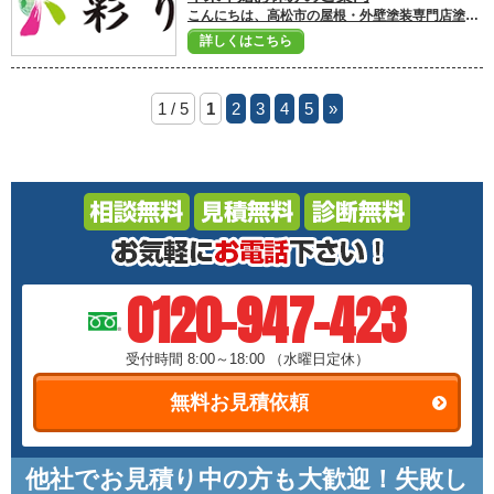
こんにちは、高松市の屋根・外壁塗装専門店塗り替え工房彩りです。 本年度最後の活動ブログとなります。 2023年も沢山のお客様に出会い、皆様に支えて頂いた1年となりました。 本当にありがとうございました！ 2024年も々精進しながら、皆様方のお手伝いを少しでも出来るように取り組んでまいりますので、どうぞよろしくお願いいたします。 何末年始のお休みのご案内です。 12月29日から1月4日までお休みをいただきます。 2024年は1月5日からの営業となりますのでよろしくお願いいたします。 またメールからのお問い合わせは年中無休で受付しておりますので、お気軽にお問い合わせください。 （対応は営業開始日より順に対応いたします） 皆様にとって2024年も良い年になることを心よりお祈り申し上げます。 2024年も 彩り をよろしくお願いいたします。 ■高松市の外壁塗装ショールームはこちら ■外壁塗装・屋根塗装のお見積もり依頼はこちら ■ドローン診断で屋根・外壁の劣化状況をチェック ■外壁塗装・屋根塗装プランはこちら
詳しくはこちら
1 / 5
1
2
3
4
5
»
0120-947-423
受付時間 8:00～18:00
（水曜日定休）
無料お見積依頼
他社でお見積り中の方も大歓迎！失敗し