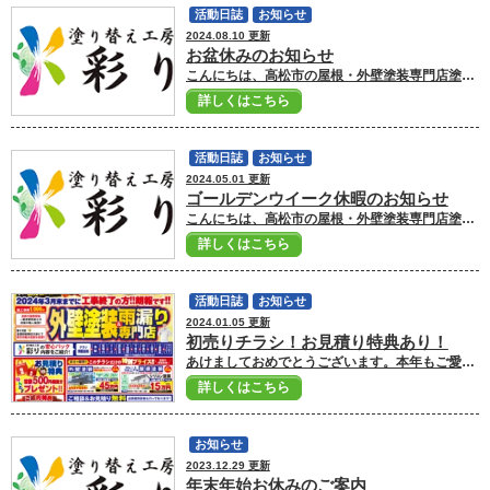
活動日誌
お知らせ
2024.08.10 更新
お盆休みのお知らせ
こんにちは、高松市の屋根・外壁塗装専門店塗り替え工房彩りです。 お盆お休みのご案内です。 8月11日から8月15日までお休みをいただきます。 業務開始は8月16日からとなりますのでよろしくお願いいたします。 またメールからのお問い合わせは年中無休で受付しておりますので、お気軽にお問い合わせください。 （対応は営業開始日より順に対応いたします） ■高松市の外壁塗装ショールームはこちら ■外壁塗装・屋根塗装のお見積もり依頼はこちら ■ドローン診断で屋根・外壁の劣化状況をチェック ■外壁塗装・屋根塗装プランはこちら
詳しくはこちら
活動日誌
お知らせ
2024.05.01 更新
ゴールデンウイーク休暇のお知らせ
こんにちは、高松市の屋根・外壁塗装専門店塗り替え工房彩りです。 ゴールデンウイーク休暇のご案内です。 5月3日～5月6日までお休みを頂きます。 5月7日からの営業となりますので宜しくお願いいたします。 またメールでのお問い合わせは年中無休で受付しておりますので、お気軽にお問い合わせください。 (対応は5月7日営業開始日より順に対応致します。) お家のことでどんな些細なことでも何か気になることがありましたら 高松市の屋根・外壁塗装専門店彩りへ ご相談ください！！ 高松市の屋根・外壁塗装専門店塗り替え工房彩りへ ご相談ください！！ ■高松市の外壁塗装ショールームはこちら ■外壁塗装・屋根塗装のお見積もり依頼はこちら ■ドローン診断で屋根・外壁の劣化状況をチェック ■外壁塗装・屋根塗装プランはこちら
詳しくはこちら
活動日誌
お知らせ
2024.01.05 更新
初売りチラシ！お見積り特典あり！
あけましておめでとうございます。本年もご愛顧のほど、よろしくお願いいたします。 さて、年始は５日より通常営業を行っておりますが、4日から初売りチラシの方をリビング新聞さんに折込させていただいております!! ショールームでは「見て！聞けて！体感できる！」というコンセプトなのですが、一言でいいますと、塗装に関するたくさんの資料と、塗装のお悩みなどなどを気軽に相談できる！そんな感じです。 実物や豊富なサンプルが手に取ってご覧・体感いただけるのが最大のメリットだと思います。ちょっとした疑問から、お客様の不安まで。すべてを解消するためにのショールームになります！ 初売りチラシの特典！ ★特典１★ お見積りを依頼いただいた方全員に、福袋プレゼント！！ （1/31までのお見積りの方へ 500円相当分の福袋） ★特典２★ ご成約いただいた方全員に《焼肉なかむらさんのお食事券20,000円分》プレゼント！！ （１００万円以上のご成約の方に限ります） その他、チラシだけの特別プライスパック商品もご用意しております。 春以降にご検討中の方で相談だけでも喜んで対応させていただきますのでお気軽にお越しください！ 高松市の屋根・外壁塗装専門店 彩りのショールームにてお待ちしております！
詳しくはこちら
お知らせ
2023.12.29 更新
年末年始お休みのご案内